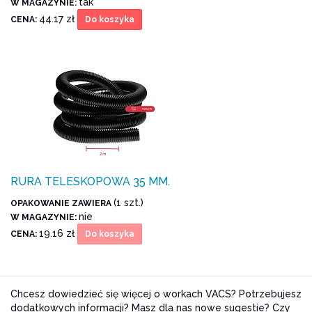
tak
W MAGAZYNIE:
44.17 zł
CENA:
Do koszyka
RURA TELESKOPOWA 35 MM.
(1 szt.)
OPAKOWANIE ZAWIERA
nie
W MAGAZYNIE:
19.16 zł
CENA:
Do koszyka
Chcesz dowiedzieć się więcej o workach VACS? Potrzebujesz
dodatkowych informacji? Masz dla nas nowe sugestie? Czy