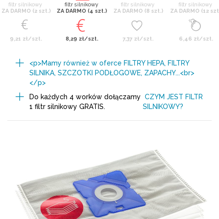
filtr silnikowy
filtr silnikowy
filtr silnikowy
filtr silnikowy
ZA DARMO (2 szt.)
ZA DARMO (4 szt.)
ZA DARMO (8 szt.)
ZA DARMO (12 szt
9,21 zł/szt.
8,29 zł/szt.
7,37 zł/szt.
6,46 zł/szt.
<p>Mamy również w oferce FILTRY HEPA, FILTRY
SILNIKA, SZCZOTKI PODŁOGOWE, ZAPACHY...<br>
</p>
Do każdych 4 worków dołączamy
CZYM JEST FILTR
1 filtr silnikowy GRATIS.
SILNIKOWY?