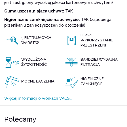
jest zastąpiony wysokiej jakości kartonowym uchwytem)
Guma uszczelniająca uchwyt:
TAK
Higieniczne zamknięcie na uchwycie:
TAK (zapobiega
przenikaniu zanieczyszczeń do otoczenia)
LEPSZE
5 FILTRUJĄCYCH
WYKORZYSTANIE
WARSTW
PRZESTRZENI
WYDŁUŻONA
BARDZIEJ WYDAJNA
ŻYWOTNOŚĆ
FILTRACJA
HIGIENICZNE
MOCNE ŁĄCZENIA
ZAMKNIĘCIE
Więcej informacji o workach VACS…
Polecamy