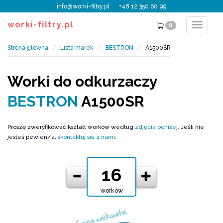
info@worki-filtry.pl
+48 12 350 60 99
worki-filtry.pl
0
Toggle
navigat
Strona główna
Lista marek
BESTRON
A1500SR
Worki do odkurzaczy
BESTRON
A1500SR
Proszę zweryfikować kształt worków według
zdjęcia poniżej
. Jeśli nie
jesteś pewien/a,
skontaktuj się z nami
.
worków
Cena całkowita