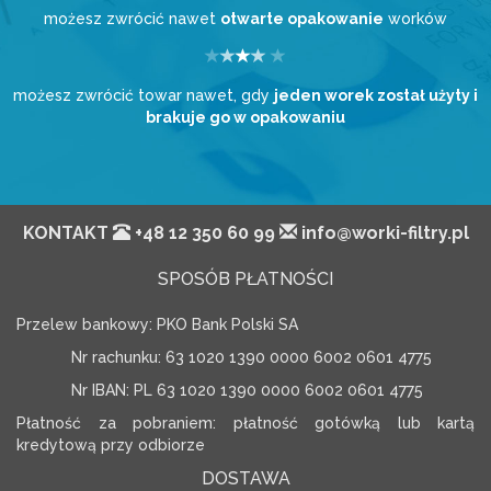
możesz zwrócić nawet
otwarte opakowanie
worków
możesz zwrócić towar nawet, gdy
jeden worek został użyty i
brakuje go w opakowaniu
KONTAKT
+48 12 350 60 99
info@worki-filtry.pl
SPOSÓB PŁATNOŚCI
Przelew bankowy: PKO Bank Polski SA
Nr rachunku: 63 1020 1390 0000 6002 0601 4775
Nr IBAN: PL 63 1020 1390 0000 6002 0601 4775
Płatność za pobraniem: płatność gotówką lub kartą
kredytową przy odbiorze
DOSTAWA