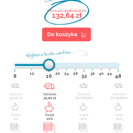
cena za opakowanie
132,64 zł
Do koszyka
Wybierz liczbę worków…
12
20
24
28
36
40
44
8
16
32
48
Dostawa
Dostawa
Dostawa
Dostawa
23,00 zł
23,00 zł
ZA DARMO
ZA DARMO
Rabat
Rabat
Rabat
Rabat
0%
10%
20%
30%