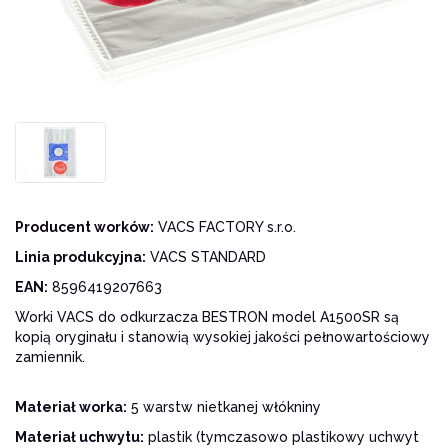
Producent worków:
VACS FACTORY s.r.o.
Linia produkcyjna:
VACS STANDARD
EAN:
8596419207663
Worki VACS do odkurzacza BESTRON model A1500SR są
kopią oryginału i stanowią wysokiej jakości pełnowartościowy
zamiennik.
Materiał worka:
5 warstw nietkanej włókniny
Materiał uchwytu:
plastik (tymczasowo plastikowy uchwyt