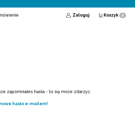
mówienie
Zaloguj
Koszyk
0
e zapomniałeś hasła - to się może zdarzyć.
 nowe hasło e-mailem!