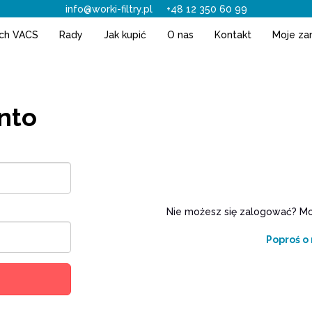
info@worki-filtry.pl
+48 12 350 60 99
ach VACS
Rady
Jak kupić
O nas
Kontakt
Moje za
nto
Nie możesz się zalogować? Moż
Poproś o