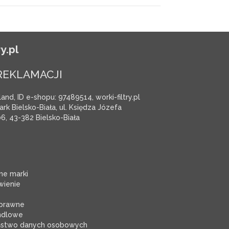
y.pl
REKLAMACJI
and, ID e-shopu: 97489514, worki-filtry.pl
rk Bielsko-Biała, ul. Księdza Józefa
6, 43-382 Bielsko-Biała
e marki
ienie
 prawne
ndlowe
ństwo danych osobowych