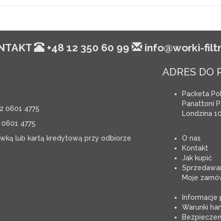
NTAKT
+48 12 350 60 99
info@worki-filtr
ADRES DO 
Packeta Pol
Panattoni Pa
2 0601 4775
Londzina 10
 0601 4775
ówką lub kartą kredytową przy odbiorze
O nas
Kontakt
Jak kupić
Sprzedawan
Moje zamów
Informacje
Warunki ha
Bezpiecze