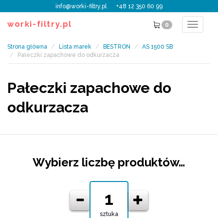
info@worki-filtry.pl
+48 12 350 60 99
worki-filtry.pl
0
Toggle
navigat
Strona główna
Lista marek
BESTRON
AS 1500 SB
Pałeczki zapachowe do odkurzacza
Pałeczki zapachowe do
odkurzacza
Wybierz liczbę produktów…
sztuka