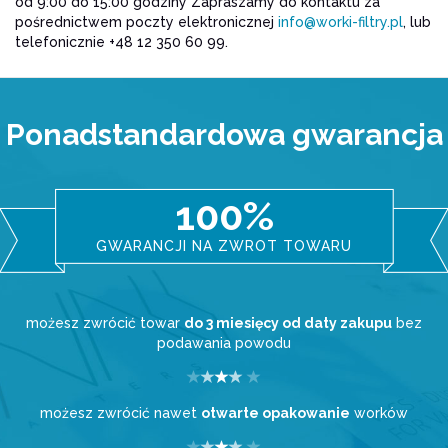
od 9:00 do 15:00 godziny Zapraszamy do kontaktu za
pośrednictwem poczty elektronicznej
info@worki-filtry.pl
, lub
telefonicznie +48 12 350 60 99.
Ponadstandardowa gwarancja
100%
GWARANCJI NA ZWROT TOWARU
możesz zwrócić towar
do 3 miesięcy od daty zakupu
bez
podawania powodu
możesz zwrócić nawet
otwarte opakowanie
worków