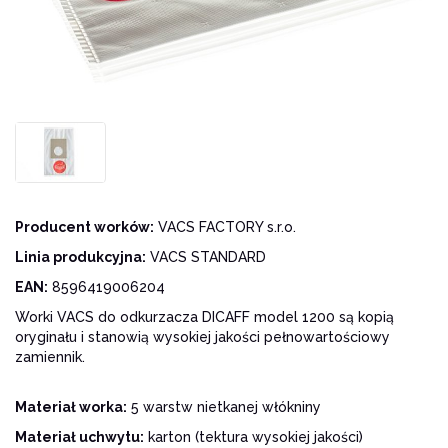
Producent worków:
VACS FACTORY s.r.o.
Linia produkcyjna:
VACS STANDARD
EAN:
8596419006204
Worki VACS do odkurzacza DICAFF model 1200 są kopią
oryginału i stanowią wysokiej jakości pełnowartościowy
zamiennik.
Materiał worka:
5 warstw nietkanej włókniny
Materiał uchwytu:
karton (tektura wysokiej jakości)