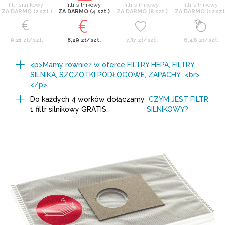
filtr silnikowy
filtr silnikowy
filtr silnikowy
filtr silnikowy
ZA DARMO (2 szt.)
ZA DARMO (4 szt.)
ZA DARMO (8 szt.)
ZA DARMO (12 szt
9,21 zł/szt.
8,29 zł/szt.
7,37 zł/szt.
6,46 zł/szt.
<p>Mamy również w oferce FILTRY HEPA, FILTRY
SILNIKA, SZCZOTKI PODŁOGOWE, ZAPACHY...<br>
</p>
Do każdych 4 worków dołączamy
CZYM JEST FILTR
1 filtr silnikowy GRATIS.
SILNIKOWY?