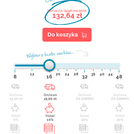
cena za opakowanie
132,64 zł
Do koszyka
Wybierz liczbę worków…
12
20
24
28
36
40
44
8
16
32
48
Dostawa
Dostawa
Dostawa
Dostawa
23,00 zł
23,00 zł
ZA DARMO
ZA DARMO
Rabat
Rabat
Rabat
Rabat
0%
10%
20%
30%