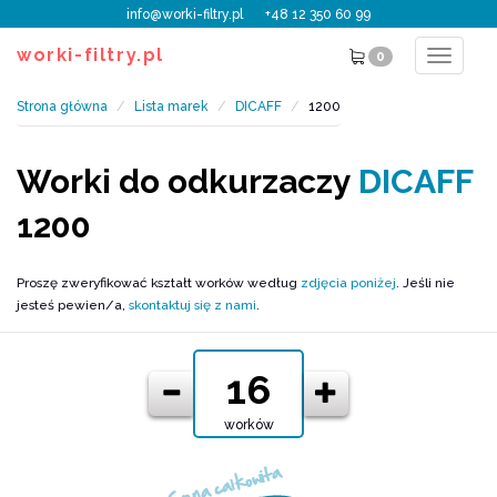
info@worki-filtry.pl
+48 12 350 60 99
worki-filtry.pl
0
Toggle
navigat
Strona główna
Lista marek
DICAFF
1200
Worki do odkurzaczy
DICAFF
1200
Proszę zweryfikować kształt worków według
zdjęcia poniżej
. Jeśli nie
jesteś pewien/a,
skontaktuj się z nami
.
worków
Cena całkowita