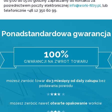
od 9:00 do 15:00 godziny Zapraszamy do kontaktu za
pośrednictwem poczty elektronicznej
info@worki-filtry.pl
, lub
telefonicznie +48 12 350 60 99.
Ponadstandardowa gwarancja
100%
GWARANCJI NA ZWROT TOWARU
możesz zwrócić towar
do 3 miesięcy od daty zakupu
bez
podawania powodu
możesz zwrócić nawet
otwarte opakowanie
worków