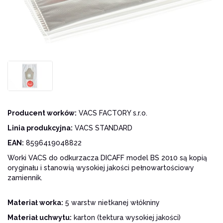
Producent worków:
VACS FACTORY s.r.o.
Linia produkcyjna:
VACS STANDARD
EAN:
8596419048822
Worki VACS do odkurzacza DICAFF model BS 2010 są kopią
oryginału i stanowią wysokiej jakości pełnowartościowy
zamiennik.
Materiał worka:
5 warstw nietkanej włókniny
Materiał uchwytu:
karton (tektura wysokiej jakości)