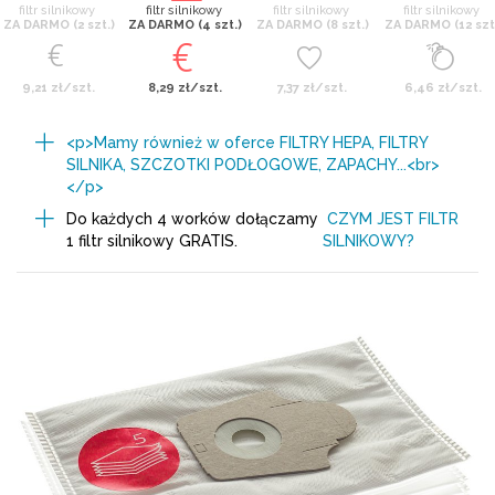
filtr silnikowy
filtr silnikowy
filtr silnikowy
filtr silnikowy
ZA DARMO (2 szt.)
ZA DARMO (4 szt.)
ZA DARMO (8 szt.)
ZA DARMO (12 szt
9,21 zł/szt.
8,29 zł/szt.
7,37 zł/szt.
6,46 zł/szt.
<p>Mamy również w oferce FILTRY HEPA, FILTRY
SILNIKA, SZCZOTKI PODŁOGOWE, ZAPACHY...<br>
</p>
Do każdych 4 worków dołączamy
CZYM JEST FILTR
1 filtr silnikowy GRATIS.
SILNIKOWY?