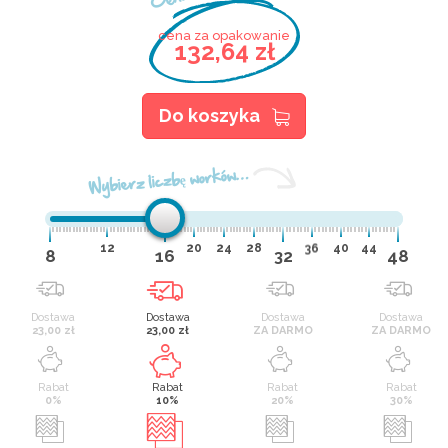
cena za opakowanie
132,64 zł
Do koszyka
Wybierz liczbę worków…
12
20
24
28
36
40
44
8
16
32
48
Dostawa
Dostawa
Dostawa
Dostawa
23,00 zł
23,00 zł
ZA DARMO
ZA DARMO
Rabat
Rabat
Rabat
Rabat
0%
10%
20%
30%