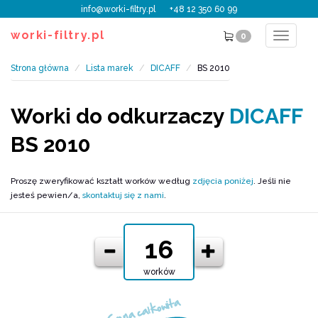
info@worki-filtry.pl
+48 12 350 60 99
worki-filtry.pl
0
Toggle
navigat
Strona główna
Lista marek
DICAFF
BS 2010
Worki do odkurzaczy
DICAFF
BS 2010
Proszę zweryfikować kształt worków według
zdjęcia poniżej
. Jeśli nie
jesteś pewien/a,
skontaktuj się z nami
.
worków
Cena całkowita