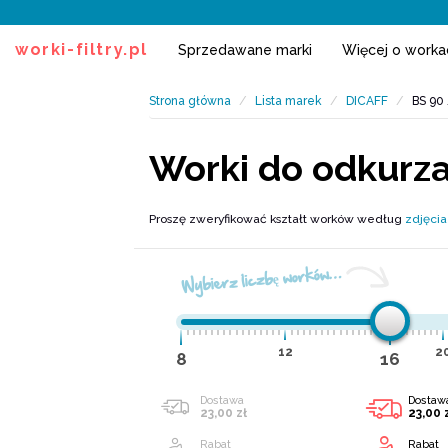
worki-filtry.pl
Sprzedawane marki
Więcej o work
Strona główna
Lista marek
DICAFF
BS 90
Worki do odkurz
Proszę zweryfikować kształt worków według
zdjęcia
Wybierz liczbę worków…
12
2
8
16
Dostawa
Dostaw
23,00 zł
23,00 
Rabat
Rabat