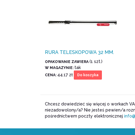
RURA TELESKOPOWA 32 MM.
(1 szt.)
OPAKOWANIE ZAWIERA
tak
W MAGAZYNIE:
44.17 zł
CENA:
Do koszyka
Chcesz dowiedzieć się więcej o workach VA
niezadowolony/a? Nie jesteś pewien/a rozm
pośrednictwem poczty elektronicznej
info@