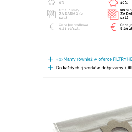
0%
10%
filtr silnikowy
filtr si
ZA DARMO (2
ZA DA
szt.)
szt.)
Cena jednostkowa
Cena j
9,21 zł/szt.
8,29 z
<p>Mamy również w oferce FILTRY H
Do każdych 4 worków dołączamy 1 filt