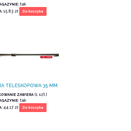
tak
AGAZYNIE:
15.83 zł
A:
Do koszyka
RA TELESKOPOWA 35 MM.
(1 szt.)
KOWANIE ZAWIERA
tak
AGAZYNIE:
44.17 zł
A:
Do koszyka