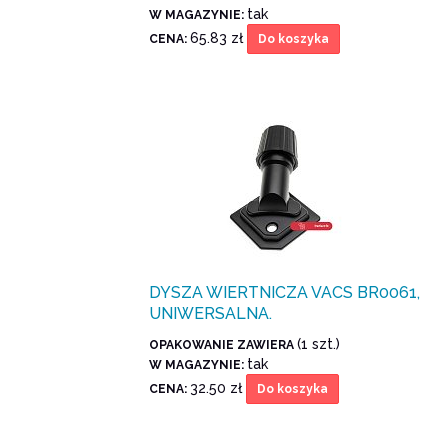
tak
W MAGAZYNIE:
65.83 zł
CENA:
Do koszyka
DYSZA WIERTNICZA VACS BR0061,
UNIWERSALNA.
(1 szt.)
OPAKOWANIE ZAWIERA
tak
W MAGAZYNIE:
32.50 zł
CENA:
Do koszyka