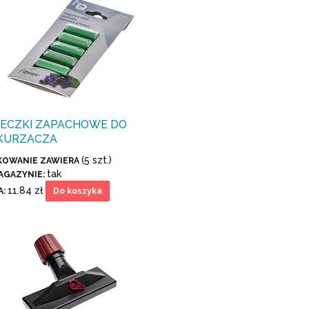
ŁECZKI ZAPACHOWE DO
KURZACZA
(5 szt.)
KOWANIE ZAWIERA
tak
AGAZYNIE:
11.84 zł
A:
Do koszyka