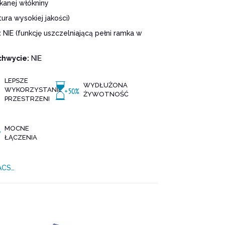
kanej włókniny
ura wysokiej jakości)
:
NIE (funkcję uszczelniającą pełni ramka w
chwycie:
NIE
LEPSZE
WYDŁUŻONA
WYKORZYSTANIE
ŻYWOTNOŚĆ
PRZESTRZENI
MOCNE
ŁĄCZENIA
VACS…