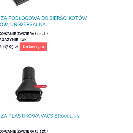
SZA PODŁOGOWA DO SIERŚCI KOTÓW
SÓW, UNIWERSALNA
(1 szt.)
KOWANIE ZAWIERA
tak
AGAZYNIE:
67.85 zł
A:
Do koszyka
ZA PLASTIKOWA VACS BR0051, 35
.
(1 szt.)
KOWANIE ZAWIERA