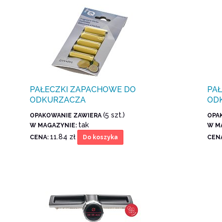
PAŁECZKI ZAPACHOWE DO
PA
ODKURZACZA
OD
(5 szt.)
OPAKOWANIE ZAWIERA
OPA
tak
W MAGAZYNIE:
W M
11.84 zł
CENA:
CEN
Do koszyka