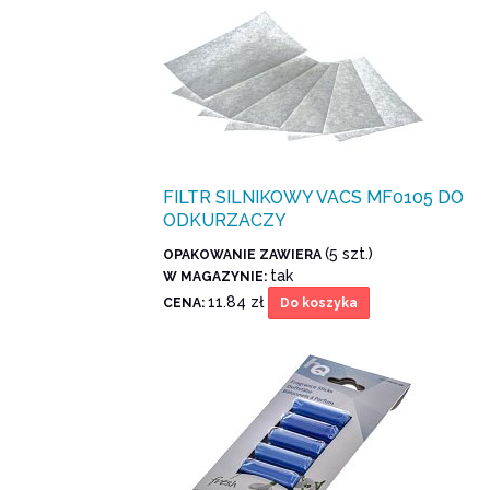
FILTR SILNIKOWY VACS MF0105 DO
ODKURZACZY
(5 szt.)
OPAKOWANIE ZAWIERA
tak
W MAGAZYNIE:
11.84 zł
CENA:
Do koszyka