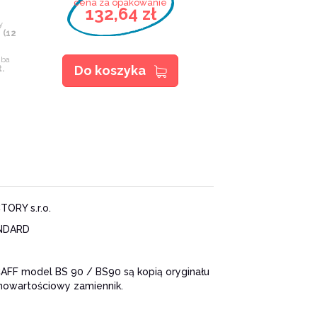
cena za opakowanie
132,64 zł
wy
 (12
mba
Do koszyka
.
ORY s.r.o.
NDARD
AFF model BS 90 / BS90 są kopią oryginału
łnowartościowy zamiennik.