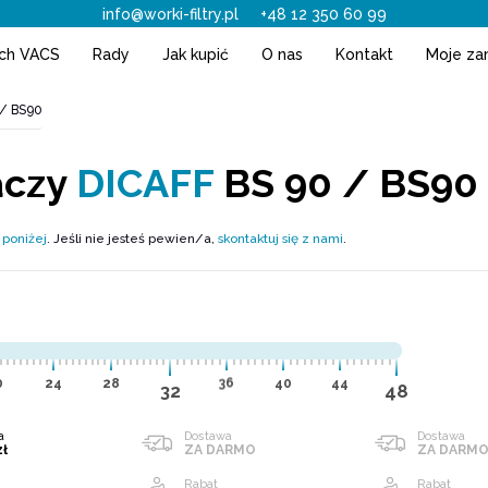
info@worki-filtry.pl
+48 12 350 60 99
ach VACS
Rady
Jak kupić
O nas
Kontakt
Moje za
 / BS90
aczy
DICAFF
BS 90 / BS90
 poniżej
. Jeśli nie jesteś pewien/a,
skontaktuj się z nami
.
0
24
28
36
40
44
32
48
a
Dostawa
Dostawa
zł
ZA DARMO
ZA DARM
Rabat
Rabat