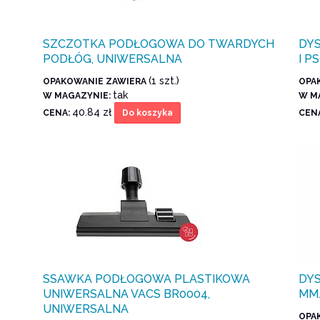
SZCZOTKA PODŁOGOWA DO TWARDYCH
DY
PODŁÓG, UNIWERSALNA
I P
(1 szt.)
OPAKOWANIE ZAWIERA
OPA
tak
W MAGAZYNIE:
W M
40.84 zł
CENA:
CEN
Do koszyka
SSAWKA PODŁOGOWA PLASTIKOWA
DYS
UNIWERSALNA VACS BR0004,
MM
UNIWERSALNA
OPA