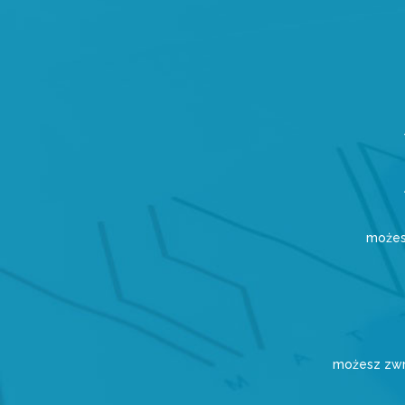
możes
możesz zwr