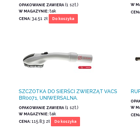
(1 szt.)
W M
OPAKOWANIE ZAWIERA
tak
W MAGAZYNIE:
CEN
34.51 zł
CENA:
Do koszyka
SZCZOTKA DO SIERŚCI ZWIERZĄT VACS
RU
BR0071, UNIWERSALNA.
OPA
(1 szt.)
W M
OPAKOWANIE ZAWIERA
tak
W MAGAZYNIE:
CEN
115.83 zł
CENA:
Do koszyka