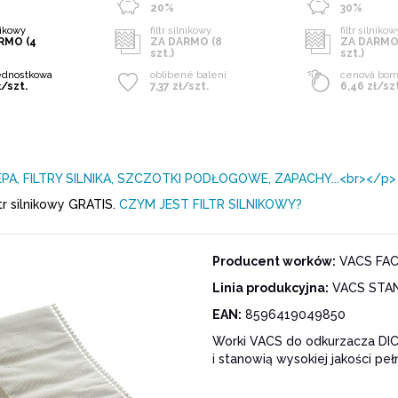
20%
30%
lnikowy
filtr silnikowy
filtr silniko
RMO (4
ZA DARMO (8
ZA DARMO
szt.)
szt.)
ednostkowa
oblíbené balení
cenová bo
ł/szt.
7,37 zł/szt.
6,46 zł/szt
EPA, FILTRY SILNIKA, SZCZOTKI PODŁOGOWE, ZAPACHY...<br></p>
r silnikowy GRATIS.
CZYM JEST FILTR SILNIKOWY?
Producent worków:
VACS FACT
Linia produkcyjna:
VACS STA
EAN:
8596419049850
Worki VACS do odkurzacza DIC
i stanowią wysokiej jakości pe