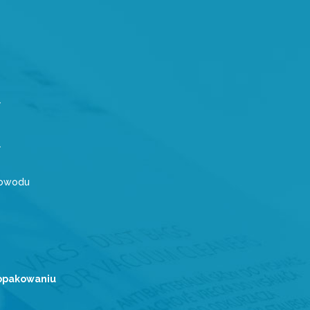
powodu
 opakowaniu