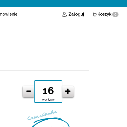
mówienie
Zaloguj
Koszyk
0
worków
Cena całkowita
O