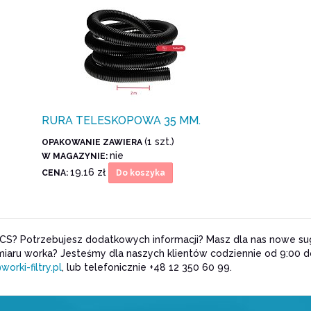
RURA TELESKOPOWA 35 MM.
(1 szt.)
OPAKOWANIE ZAWIERA
nie
W MAGAZYNIE:
19.16 zł
CENA:
Do koszyka
CS? Potrzebujesz dodatkowych informacji? Masz dla nas nowe sug
iaru worka? Jesteśmy dla naszych klientów codziennie od 9:00 
worki-filtry.pl
, lub telefonicznie +48 12 350 60 99.