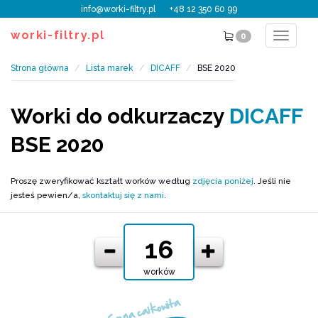
info@worki-filtry.pl
+48 12 350 60 99
worki-filtry.pl
0
Toggle
navigat
Strona główna
Lista marek
DICAFF
BSE 2020
Worki do odkurzaczy
DICAFF
BSE 2020
Proszę zweryfikować kształt worków według
zdjęcia poniżej
. Jeśli nie
jesteś pewien/a,
skontaktuj się z nami
.
worków
Cena całkowita