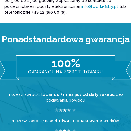
od 9:00 do 15:00 godziny Zapraszamy do kontaktu za
pośrednictwem poczty elektronicznej
info@worki-filtry.pl
, lub
telefonicznie +48 12 350 60 99.
Ponadstandardowa gwarancja
100%
GWARANCJI NA ZWROT TOWARU
możesz zwrócić towar
do 3 miesięcy od daty zakupu
bez
podawania powodu
możesz zwrócić nawet
otwarte opakowanie
worków