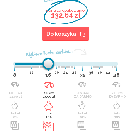
cena za opakowanie
132,64 zł
Do koszyka
Wybierz liczbę worków…
12
20
24
28
36
40
44
8
16
32
48
Dostawa
Dostawa
Dostawa
Dostawa
23,00 zł
23,00 zł
ZA DARMO
ZA DARMO
Rabat
Rabat
Rabat
Rabat
0%
10%
20%
30%