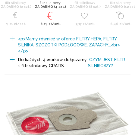
filtr silnikowy
filtr silnikowy
filtr silnikowy
filtr silnikowy
ZA DARMO (2 szt.)
ZA DARMO (4 szt.)
ZA DARMO (8 szt.)
ZA DARMO (12 szt
9,21 zł/szt.
8,29 zł/szt.
7,37 zł/szt.
6,46 zł/szt.
<p>Mamy również w oferce FILTRY HEPA, FILTRY
SILNIKA, SZCZOTKI PODŁOGOWE, ZAPACHY...<br>
</p>
Do każdych 4 worków dołączamy
CZYM JEST FILTR
1 filtr silnikowy GRATIS.
SILNIKOWY?