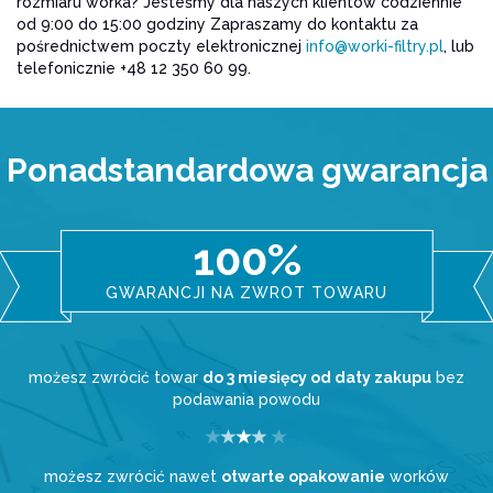
rozmiaru worka? Jesteśmy dla naszych klientów codziennie
od 9:00 do 15:00 godziny Zapraszamy do kontaktu za
pośrednictwem poczty elektronicznej
info@worki-filtry.pl
, lub
telefonicznie +48 12 350 60 99.
Ponadstandardowa gwarancja
100%
GWARANCJI NA ZWROT TOWARU
możesz zwrócić towar
do 3 miesięcy od daty zakupu
bez
podawania powodu
możesz zwrócić nawet
otwarte opakowanie
worków