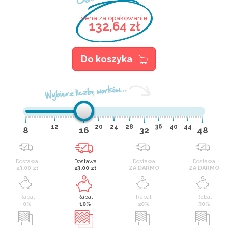
cena za opakowanie
132,64 zł
Do koszyka
Wybierz liczbę worków…
12
20
24
28
36
40
44
8
16
32
48
Dostawa
Dostawa
Dostawa
Dostawa
23,00 zł
23,00 zł
ZA DARMO
ZA DARMO
Rabat
Rabat
Rabat
Rabat
0%
10%
20%
30%