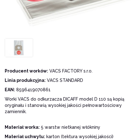
Producent worków:
VACS FACTORY s.r.o.
Linia produkcyjna:
VACS STANDARD
EAN:
8596419070861
Worki VACS do odkurzacza DICAFF model D 110 są kopią
oryginału i stanowią wysokiej jakości pełnowartościowy
zamiennik.
Materiał worka:
5 warstw nietkanej włókniny
Materiał uchwytu:
karton (tektura wysokiej jakości)