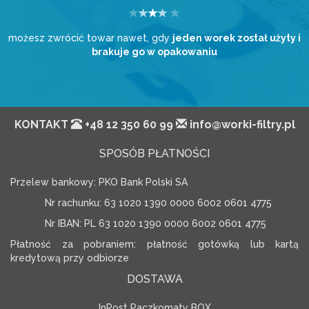
możesz zwrócić towar nawet, gdy
jeden worek został użyty i
brakuje go w opakowaniu
KONTAKT
+48 12 350 60 99
info@worki-filtry.pl
SPOSÓB PŁATNOŚCI
Przelew bankowy: PKO Bank Polski SA
Nr rachunku: 63 1020 1390 0000 6002 0601 4775
Nr IBAN: PL 63 1020 1390 0000 6002 0601 4775
Płatność za pobraniem: płatność gotówką lub kartą
kredytową przy odbiorze
DOSTAWA
InPost Paczkomaty BOX