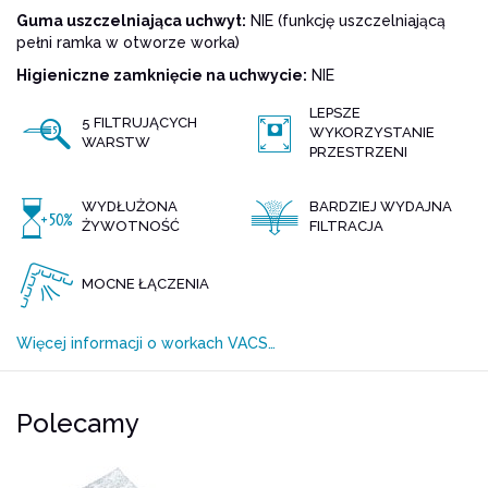
Guma uszczelniająca uchwyt:
NIE (funkcję uszczelniającą
pełni ramka w otworze worka)
Higieniczne zamknięcie na uchwycie:
NIE
LEPSZE
5 FILTRUJĄCYCH
WYKORZYSTANIE
WARSTW
PRZESTRZENI
WYDŁUŻONA
BARDZIEJ WYDAJNA
ŻYWOTNOŚĆ
FILTRACJA
MOCNE ŁĄCZENIA
Więcej informacji o workach VACS…
Polecamy