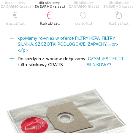
filtr silnikowy
filtr silnikowy
filtr silnikowy
filtr silnikowy
ZA DARMO (2 szt.)
ZA DARMO (4 szt.)
ZA DARMO (8 szt.)
ZA DARMO (12 szt
9,21 zł/szt.
8,29 zł/szt.
7,37 zł/szt.
6,46 zł/szt.
<p>Mamy również w oferce FILTRY HEPA, FILTRY
SILNIKA, SZCZOTKI PODŁOGOWE, ZAPACHY...<br>
</p>
Do każdych 4 worków dołączamy
CZYM JEST FILTR
1 filtr silnikowy GRATIS.
SILNIKOWY?