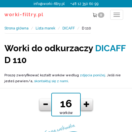
info@worki-filtry.pl
+48 12 350 60 99
worki-filtry.pl
0
Toggle
navigat
Strona główna
Lista marek
DICAFF
D 110
Worki do odkurzaczy
DICAFF
D 110
Proszę zweryfikować kształt worków według
zdjęcia poniżej
. Jeśli nie
jesteś pewien/a,
skontaktuj się z nami
.
worków
Cena całkowita