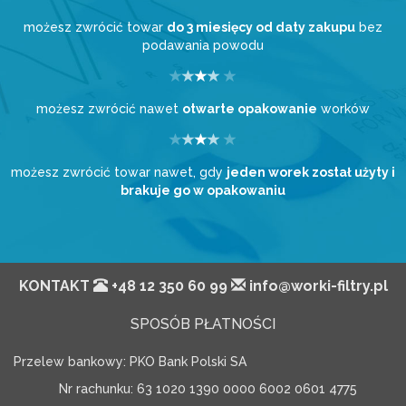
możesz zwrócić towar
do 3 miesięcy od daty zakupu
bez
podawania powodu
możesz zwrócić nawet
otwarte opakowanie
worków
możesz zwrócić towar nawet, gdy
jeden worek został użyty i
brakuje go w opakowaniu
KONTAKT
+48 12 350 60 99
info@worki-filtry.pl
SPOSÓB PŁATNOŚCI
Przelew bankowy: PKO Bank Polski SA
Nr rachunku: 63 1020 1390 0000 6002 0601 4775