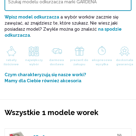
Wpisz model odkurzacza
a wybór worków zacznie się
zawężać, aż znajdziesz te, które szukasz. Nie wiesz jaki
posiadasz model? Zwykle można go znaleźć
na spodzie
odkurzacza
.
rabaty
największy
darmowa
prezent do
ekspresowa
doskonała
ilościowe
wybór
dostawa
zakupu
wysyłka
gwarancja
Czym charakteryzują się nasze worki?
Mamy dla Ciebie również akcesoria
Wszystkie 1 modele worek
NA