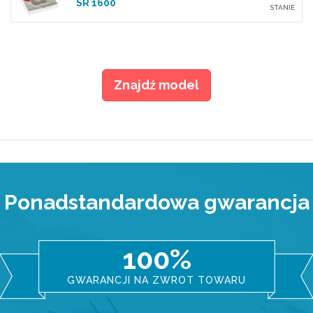
SR 1600
STANIE
Znajdź model
Ponadstandardowa gwarancja
100%
GWARANCJI NA ZWROT TOWARU