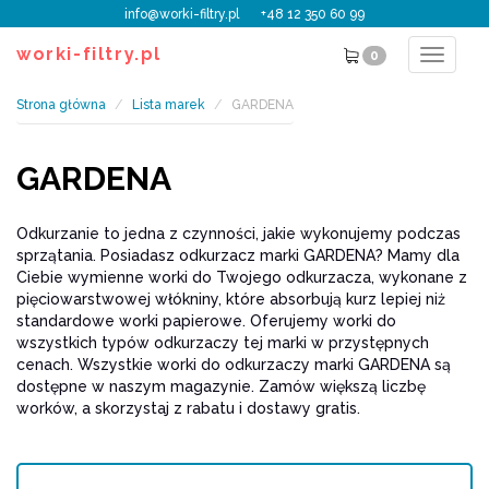
info@worki-filtry.pl
+48 12 350 60 99
worki-filtry.pl
0
Toggle
navigat
Strona główna
Lista marek
GARDENA
GARDENA
Odkurzanie to jedna z czynności, jakie wykonujemy podczas
sprzątania. Posiadasz odkurzacz marki GARDENA? Mamy dla
Ciebie wymienne worki do Twojego odkurzacza, wykonane z
pięciowarstwowej włókniny, które absorbują kurz lepiej niż
standardowe worki papierowe. Oferujemy worki do
wszystkich typów odkurzaczy tej marki w przystępnych
cenach. Wszystkie worki do odkurzaczy marki GARDENA są
dostępne w naszym magazynie. Zamów większą liczbę
worków, a skorzystaj z rabatu i dostawy gratis.