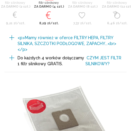
filtr silnikowy
filtr silnikowy
filtr silnikowy
filtr silnikowy
ZA DARMO (2 szt.)
ZA DARMO (4 szt.)
ZA DARMO (8 szt.)
ZA DARMO (12 szt
9,21 zł/szt.
8,29 zł/szt.
7,37 zł/szt.
6,46 zł/szt.
<p>Mamy również w oferce FILTRY HEPA, FILTRY
SILNIKA, SZCZOTKI PODŁOGOWE, ZAPACHY...<br>
</p>
Do każdych 4 worków dołączamy
CZYM JEST FILTR
1 filtr silnikowy GRATIS.
SILNIKOWY?