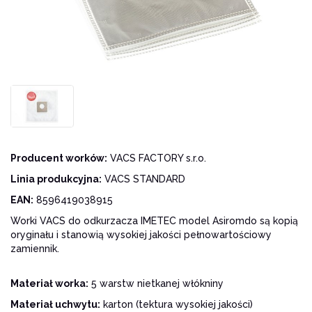
Producent worków:
VACS FACTORY s.r.o.
Linia produkcyjna:
VACS STANDARD
EAN:
8596419038915
Worki VACS do odkurzacza IMETEC model Asiromdo są kopią
oryginału i stanowią wysokiej jakości pełnowartościowy
zamiennik.
Materiał worka:
5 warstw nietkanej włókniny
Materiał uchwytu:
karton (tektura wysokiej jakości)