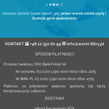
możesz zwrócić towar nawet, gdy
jeden worek został użyty i
brakuje go w opakowaniu
KONTAKT
+48 12 350 60 99
info@worki-filtry.pl
SPOSÓB PŁATNOŚCI
Przelew bankowy: PKO Bank Polski SA
Nr rachunku: 63 1020 1390 0000 6002 0601 4775
Nr IBAN: PL 63 1020 1390 0000 6002 0601 4775
Płatność za pobraniem: płatność gotówką lub kartą
kredytową przy odbiorze
DOSTAWA
InPost Paczkomaty BOX