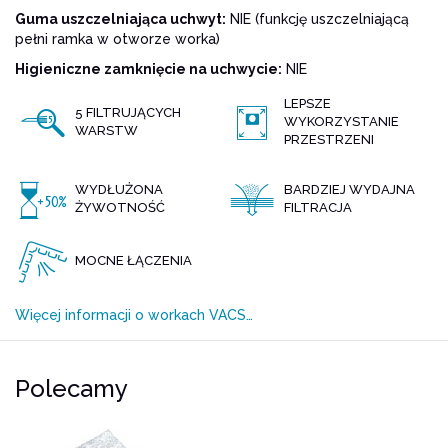
Guma uszczelniająca uchwyt:
NIE (funkcję uszczelniającą
pełni ramka w otworze worka)
Higieniczne zamknięcie na uchwycie:
NIE
LEPSZE
5 FILTRUJĄCYCH
WYKORZYSTANIE
WARSTW
PRZESTRZENI
WYDŁUŻONA
BARDZIEJ WYDAJNA
ŻYWOTNOŚĆ
FILTRACJA
MOCNE ŁĄCZENIA
Więcej informacji o workach VACS…
Polecamy