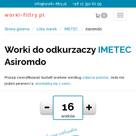
info@worki-filtry.pl
+48 12 350 60 99
worki-filtry.pl
0
Toggle
navigat
Strona główna
Lista marek
IMETEC
Asiromdo
Worki do odkurzaczy
IMETEC
Asiromdo
Proszę zweryfikować kształt worków według
zdjęcia poniżej
. Jeśli nie
jesteś pewien/a,
skontaktuj się z nami
.
worków
Cena całkowita