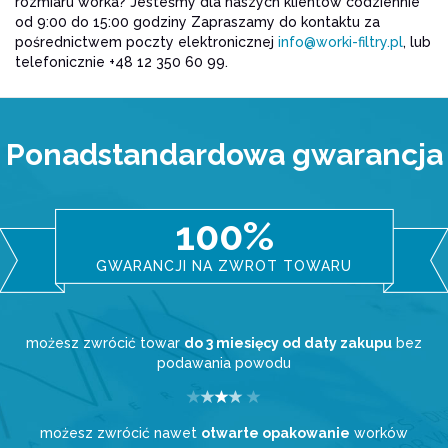
rozmiaru worka? Jesteśmy dla naszych klientów codziennie
od 9:00 do 15:00 godziny Zapraszamy do kontaktu za
pośrednictwem poczty elektronicznej
info@worki-filtry.pl
, lub
telefonicznie +48 12 350 60 99.
Ponadstandardowa gwarancja
100%
GWARANCJI NA ZWROT TOWARU
możesz zwrócić towar
do 3 miesięcy od daty zakupu
bez
podawania powodu
możesz zwrócić nawet
otwarte opakowanie
worków