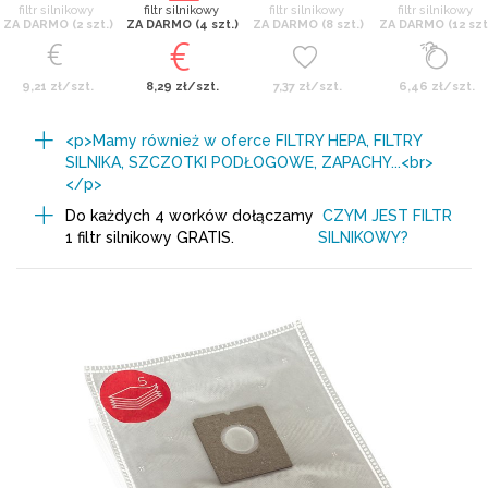
filtr silnikowy
filtr silnikowy
filtr silnikowy
filtr silnikowy
ZA DARMO (2 szt.)
ZA DARMO (4 szt.)
ZA DARMO (8 szt.)
ZA DARMO (12 szt
9,21 zł/szt.
8,29 zł/szt.
7,37 zł/szt.
6,46 zł/szt.
<p>Mamy również w oferce FILTRY HEPA, FILTRY
SILNIKA, SZCZOTKI PODŁOGOWE, ZAPACHY...<br>
</p>
Do każdych 4 worków dołączamy
CZYM JEST FILTR
1 filtr silnikowy GRATIS.
SILNIKOWY?