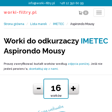
info@worki-filtry.pl
+48 12 350 60 99
worki-filtry.pl
0
Toggle
navigat
Strona główna
Lista marek
IMETEC
Aspirondo Mousy
Worki do odkurzaczy
IMETEC
Aspirondo Mousy
Proszę zweryfikować kształt worków według
zdjęcia poniżej
. Jeśli nie
jesteś pewien/a,
skontaktuj się z nami
.
worków
Cena całkowita