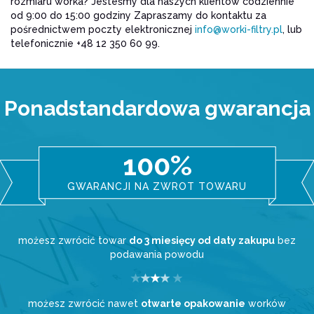
rozmiaru worka? Jesteśmy dla naszych klientów codziennie
od 9:00 do 15:00 godziny Zapraszamy do kontaktu za
pośrednictwem poczty elektronicznej
info@worki-filtry.pl
, lub
telefonicznie +48 12 350 60 99.
Ponadstandardowa gwarancja
100%
GWARANCJI NA ZWROT TOWARU
możesz zwrócić towar
do 3 miesięcy od daty zakupu
bez
podawania powodu
możesz zwrócić nawet
otwarte opakowanie
worków