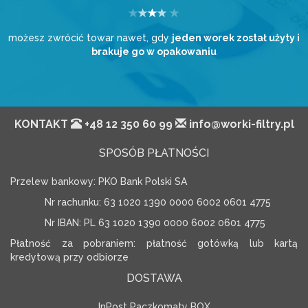
możesz zwrócić towar nawet, gdy
jeden worek został użyty i
brakuje go w opakowaniu
KONTAKT
+48 12 350 60 99
info@worki-filtry.pl
SPOSÓB PŁATNOŚCI
Przelew bankowy: PKO Bank Polski SA
Nr rachunku: 63 1020 1390 0000 6002 0601 4775
Nr IBAN: PL 63 1020 1390 0000 6002 0601 4775
Płatność za pobraniem: płatność gotówką lub kartą
kredytową przy odbiorze
DOSTAWA
InPost Paczkomaty BOX