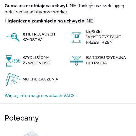
Guma uszczelniająca uchwyt:
NIE (funkcję uszczelniającą
pełni ramka w otworze worka)
Higieniczne zamknięcie na uchwycie:
NIE
LEPSZE
5 FILTRUJĄCYCH
WYKORZYSTANIE
WARSTW
PRZESTRZENI
WYDŁUŻONA
BARDZIEJ WYDAJNA
ŻYWOTNOŚĆ
FILTRACJA
MOCNE ŁĄCZENIA
Więcej informacji o workach VACS…
Polecamy