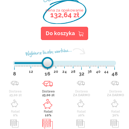
cena za opakowanie
132,64 zł
Do koszyka
Wybierz liczbę worków…
12
20
24
28
36
40
44
8
16
32
48
Dostawa
Dostawa
Dostawa
Dostawa
23,00 zł
23,00 zł
ZA DARMO
ZA DARMO
Rabat
Rabat
Rabat
Rabat
0%
10%
20%
30%