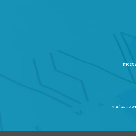
możes
możesz zwr