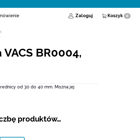
mówienie
Zaloguj
Koszyk
0
a
a VACS BR0004,
średnicy od 30 do 40 mm. Można jej
iczbę produktów…