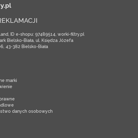
y.pl
REKLAMACJI
and, ID e-shopu: 97489514, worki-filtry.pl
rk Bielsko-Biała, ul. Księdza Józefa
6, 43-382 Bielsko-Biała
e marki
ienie
 prawne
ndlowe
ństwo danych osobowych