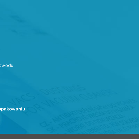
powodu
 opakowaniu