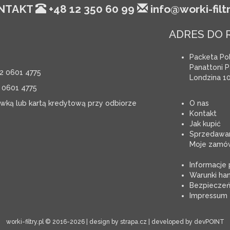
NTAKT
+48 12 350 60 99
info@worki-filtr
ADRES DO 
Packeta Pol
Panattoni Pa
2 0601 4775
Londzina 10
 0601 4775
ówką lub kartą kredytową przy odbiorze
O nas
Kontakt
Jak kupić
Sprzedawan
Moje zamów
Informacje
Warunki ha
Bezpiecze
Impressum
worki-filtry.pl
© 2016-2026 | design by
strapa.cz
| developed by
devPOINT