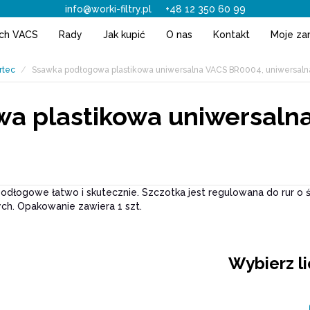
info@worki-filtry.pl
+48 12 350 60 99
ach VACS
Rady
Jak kupić
O nas
Kontakt
Moje za
rtec
Ssawka podłogowa plastikowa uniwersalna VACS BR0004, uniwersaln
a plastikowa uniwersaln
odłogowe łatwo i skutecznie. Szczotka jest regulowana do rur o 
h. Opakowanie zawiera 1 szt.
Wybierz l