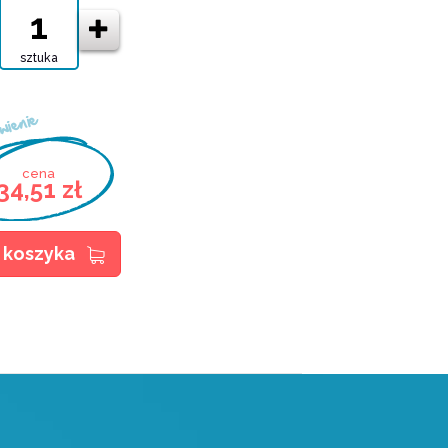
sztuka
e
wienie
cena
34,51 zł
 koszyka