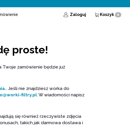
mówienie
Zaloguj
Koszyk
0
dę proste!
 a Twoje zamówienie będzie już
ia.
. Jeśli nie znajdziesz worka do
fo@worki-filtry.pl
. W wiadomości napisz
ajdują się również rzeczywiste zdjęcia
 bonusach, takich jak darmowa dostawa i