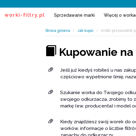
worki-filtry.pl
Sprzedawane marki
Więcej o work
Strona główna
Jak kupić
Krótki przewodnik 
Kupowanie na w
Jeśli już kiedyś robiłeś u nas zaku
częściowo wypełnione (imię, nazwis
Szukanie worka do Twojego odkurz
swojego odkurzacza, zrobimy to za
markę (ew. producenta) i model o
Kiedy znajdziesz swój worek do odk
worków, informacje o liczbie filt
zapachy do odkurzaczy.