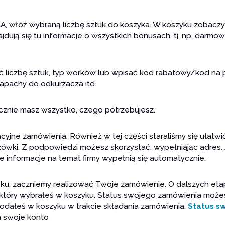
włóż wybraną liczbę sztuk do koszyka. W koszyku zobaczys
jdują się tu informacje o wszystkich bonusach, tj. np. darmo
 liczbę sztuk, typ worków lub wpisać kod rabatowy/kod na 
 zapachy do odkurzacza itd.
ycznie masz wszystko, czego potrzebujesz.
cyjne zamówienia. Również w tej części staraliśmy się ułatw
ki. Z podpowiedzi możesz skorzystać, wypełniając adres. Jeś
informacje na temat firmy wypełnią się automatycznie.
u, zaczniemy realizować Twoje zamówienie. O dalszych etap
 który wybrałeś w koszyku. Status swojego zamówienia może
 podałeś w koszyku w trakcie składania zamówienia.
Status s
a swoje konto