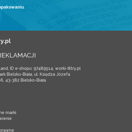
 opakowaniu
y.pl
REKLAMACJI
and, ID e-shopu: 97489514, worki-filtry.pl
rk Bielsko-Biała, ul. Księdza Józefa
6, 43-382 Bielsko-Biała
e marki
ienie
 prawne