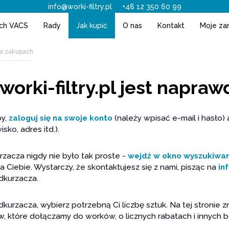
info@worki-filtry.pl
+48 12 350 60 99
ach VACS
Rady
Jak kupić
O nas
Kontakt
Moje za
po zakupach
orki-filtry.pl jest napraw
py,
zaloguj się na swoje konto
(należy wpisać e-mail i hasło)
ko, adres itd.).
acza nigdy nie było tak proste -
wejdź w okno wyszukiwan
 Ciebie. Wystarczy, że skontaktujesz się z nami, pisząc na
in
dkurzacza.
urzacza, wybierz potrzebną Ci liczbę sztuk. Na tej stronie zn
rów, które dołączamy do worków, o licznych rabatach i innych