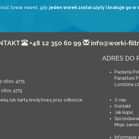
ócić towar nawet, gdy
jeden worek został użyty i brakuje go w
NTAKT
+48 12 350 60 99
info@worki-filtr
ADRES DO 
Packeta Pol
Panattoni Pa
2 0601 4775
Londzina 10
 0601 4775
ówką lub kartą kredytową przy odbiorze
O nas
Kontakt
Jak kupić
Sprzedawan
Moje zamów
Informacje