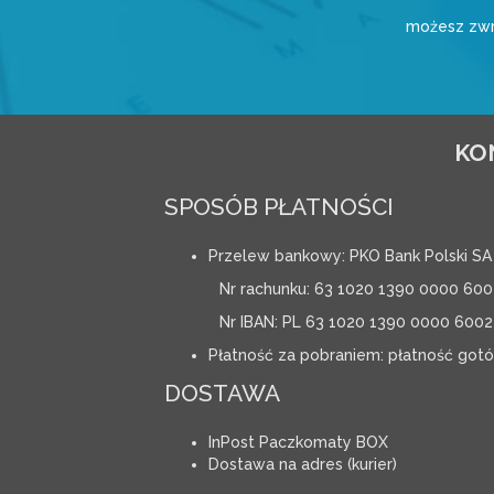
możesz zwr
KO
SPOSÓB PŁATNOŚCI
Przelew bankowy: PKO Bank Polski SA
Nr rachunku: 63 1020 1390 0000 600
Nr IBAN: PL 63 1020 1390 0000 6002
Płatność za pobraniem: płatność got
DOSTAWA
InPost Paczkomaty BOX
Dostawa na adres (kurier)