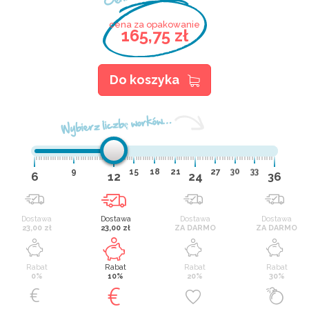
cena za opakowanie
165,75 zł
Do koszyka
Wybierz liczbę worków…
9
15
18
21
27
30
33
6
12
24
36
Dostawa
Dostawa
Dostawa
Dostawa
23,00 zł
23,00 zł
ZA DARMO
ZA DARMO
Rabat
Rabat
Rabat
Rabat
0%
10%
20%
30%