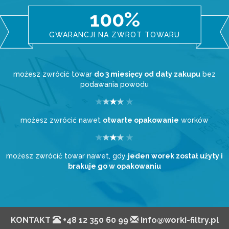
100%
GWARANCJI NA ZWROT TOWARU
możesz zwrócić towar
do 3 miesięcy od daty zakupu
bez
podawania powodu
możesz zwrócić nawet
otwarte opakowanie
worków
możesz zwrócić towar nawet, gdy
jeden worek został użyty i
brakuje go w opakowaniu
KONTAKT
+48 12 350 60 99
info@worki-filtry.pl