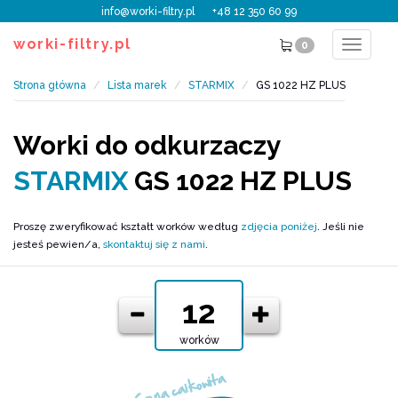
info@worki-filtry.pl
+48 12 350 60 99
worki-filtry.pl
0
Toggle
navigat
Strona główna
Lista marek
STARMIX
GS 1022 HZ PLUS
Worki do odkurzaczy
STARMIX
GS 1022 HZ PLUS
Proszę zweryfikować kształt worków według
zdjęcia poniżej
. Jeśli nie
jesteś pewien/a,
skontaktuj się z nami
.
worków
Cena całkowita