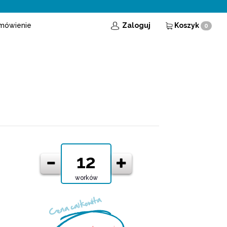
mówienie
Zaloguj
Koszyk
0
worków
Cena całkowita
O