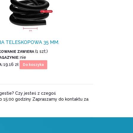
RA TELESKOPOWA 35 MM.
(1 szt.)
KOWANIE ZAWIERA
nie
AGAZYNIE:
19.16 zł
A:
Do koszyka
estie? Czy jesteś z czegoś
do 15:00 godziny Zapraszamy do kontaktu za