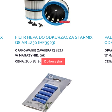
IX
FILTR HEPA DO ODKURZACZA STARMIX
PA
GS AR 1230 (HF3923)
OD
(3 szt.)
OPAKOWANIE ZAWIERA
OPA
tak
W MAGAZYNIE:
W M
266.18 zł
CENA:
CEN
Do koszyka