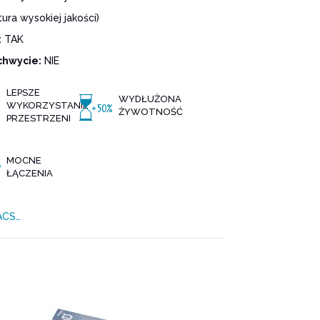
ura wysokiej jakości)
:
TAK
chwycie:
NIE
LEPSZE
WYDŁUŻONA
WYKORZYSTANIE
ŻYWOTNOŚĆ
PRZESTRZENI
MOCNE
ŁĄCZENIA
VACS…