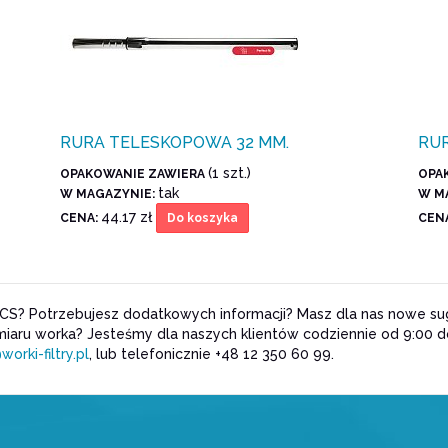
RURA TELESKOPOWA 32 MM.
RU
(1 szt.)
OPAKOWANIE ZAWIERA
OPA
tak
W MAGAZYNIE:
W M
44.17 zł
CENA:
CEN
Do koszyka
CS? Potrzebujesz dodatkowych informacji? Masz dla nas nowe sug
iaru worka? Jesteśmy dla naszych klientów codziennie od 9:00 
worki-filtry.pl
, lub telefonicznie +48 12 350 60 99.