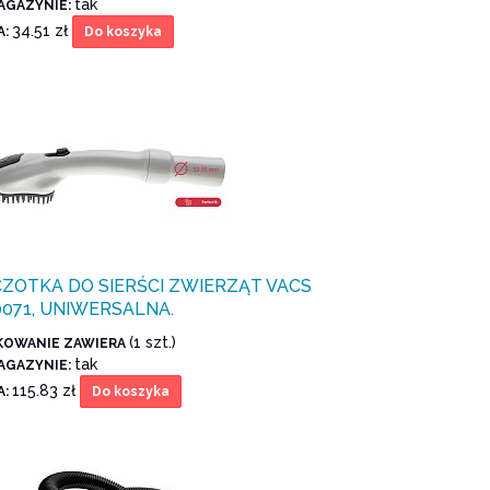
tak
AGAZYNIE:
34.51 zł
A:
Do koszyka
ZOTKA DO SIERŚCI ZWIERZĄT VACS
071, UNIWERSALNA.
(1 szt.)
KOWANIE ZAWIERA
tak
AGAZYNIE:
115.83 zł
A:
Do koszyka