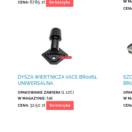
W M
67.85 zł
CENA:
Do koszyka
CEN
DYSZA WIERTNICZA VACS BR0061,
SZC
UNIWERSALNA.
BR0
(1 szt.)
OPAKOWANIE ZAWIERA
OPA
tak
W MAGAZYNIE:
W M
32.50 zł
CENA:
CEN
Do koszyka