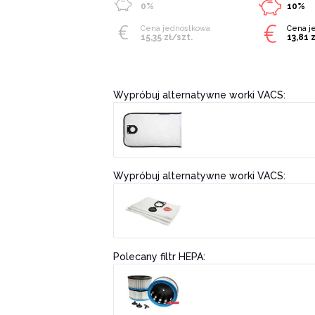
0%
10%
Cena jednostkowa
Cena j
15,35 zł/szt.
13,81 
Wypróbuj alternatywne worki VACS:
Wypróbuj alternatywne worki VACS:
Polecany filtr HEPA: