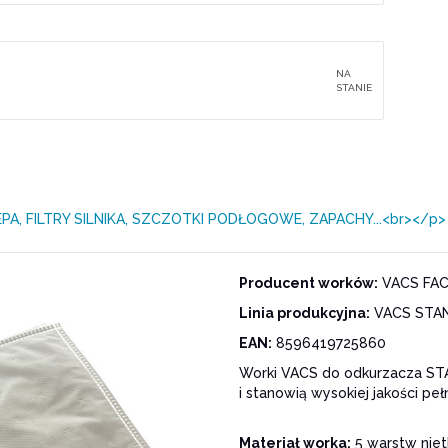
NA
STANIE
EPA, FILTRY SILNIKA, SZCZOTKI PODŁOGOWE, ZAPACHY...<br></p>
Producent worków:
VACS FACT
Linia produkcyjna:
VACS STA
EAN:
8596419725860
Worki VACS do odkurzacza STA
i stanowią wysokiej jakości pe
Materiał worka:
5 warstw niet