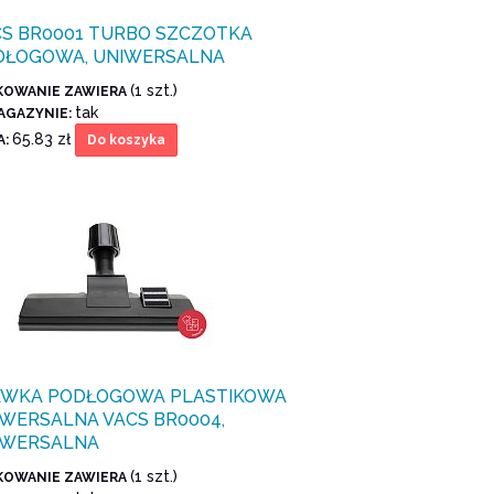
CS BR0001 TURBO SZCZOTKA
DŁOGOWA, UNIWERSALNA
(1 szt.)
KOWANIE ZAWIERA
tak
AGAZYNIE:
65.83 zł
A:
Do koszyka
AWKA PODŁOGOWA PLASTIKOWA
WERSALNA VACS BR0004,
IWERSALNA
(1 szt.)
KOWANIE ZAWIERA