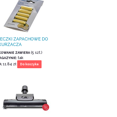
ŁECZKI ZAPACHOWE DO
KURZACZA
(5 szt.)
KOWANIE ZAWIERA
tak
AGAZYNIE:
11.84 zł
A:
Do koszyka