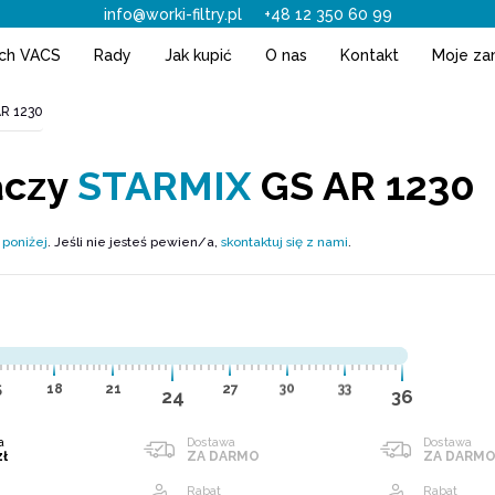
info@worki-filtry.pl
+48 12 350 60 99
ach VACS
Rady
Jak kupić
O nas
Kontakt
Moje za
AR 1230
aczy
STARMIX
GS AR 1230
 poniżej
. Jeśli nie jesteś pewien/a,
skontaktuj się z nami
.
5
18
21
27
30
33
24
36
a
Dostawa
Dostawa
zł
ZA DARMO
ZA DARM
Rabat
Rabat