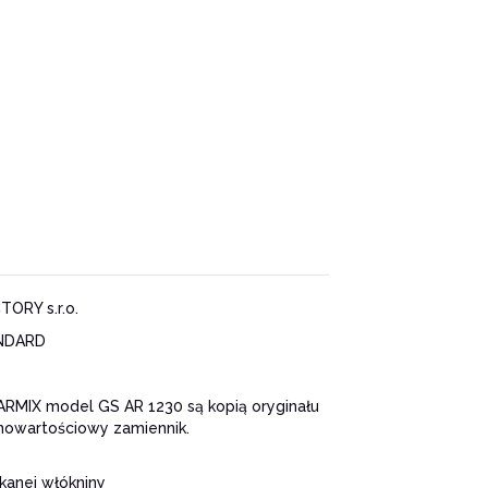
ORY s.r.o.
NDARD
RMIX model GS AR 1230 są kopią oryginału
łnowartościowy zamiennik.
kanej włókniny