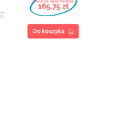
cena za opakowanie
165,75 zł
mba
zt.
Do koszyka