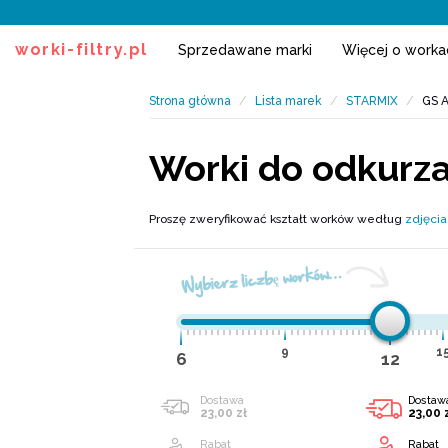
worki-filtry.pl
Sprzedawane marki
Więcej o work
Strona główna
Lista marek
STARMIX
GS 
Worki do odkurz
Proszę zweryfikować kształt worków według
zdjęcia
Wybierz liczbę worków…
9
1
6
12
Dostawa
Dostaw
23,00 zł
23,00 
Rabat
Rabat