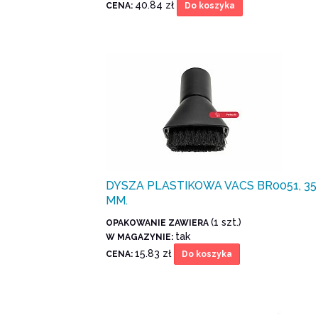
40.84 zł
CENA:
Do koszyka
DYSZA PLASTIKOWA VACS BR0051, 35
MM.
(1 szt.)
OPAKOWANIE ZAWIERA
tak
W MAGAZYNIE:
15.83 zł
CENA:
Do koszyka