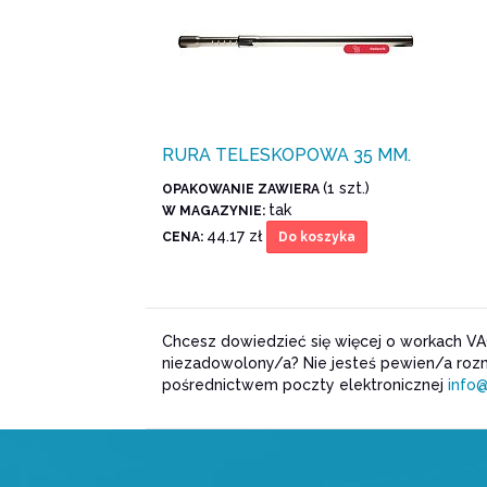
RURA TELESKOPOWA 35 MM.
(1 szt.)
OPAKOWANIE ZAWIERA
tak
W MAGAZYNIE:
44.17 zł
CENA:
Do koszyka
Chcesz dowiedzieć się więcej o workach VA
niezadowolony/a? Nie jesteś pewien/a rozm
pośrednictwem poczty elektronicznej
info@