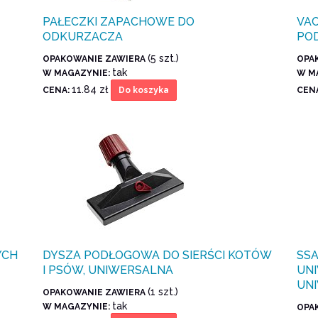
PAŁECZKI ZAPACHOWE DO
VA
ODKURZACZA
PO
(5 szt.)
OPAKOWANIE ZAWIERA
OPA
tak
W MAGAZYNIE:
W M
11.84 zł
CENA:
CEN
Do koszyka
YCH
DYSZA PODŁOGOWA DO SIERŚCI KOTÓW
SS
I PSÓW, UNIWERSALNA
UNI
UN
(1 szt.)
OPAKOWANIE ZAWIERA
tak
W MAGAZYNIE:
OPA