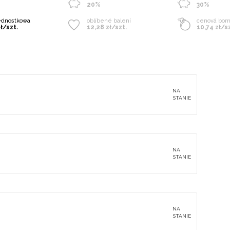
20%
30%
ednostkowa
oblíbené balení
cenová bo
zł/szt.
12,28 zł/szt.
10,74 zł/s
NA
STANIE
NA
STANIE
NA
STANIE