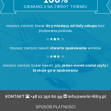
GWARANCJI NA ZWROT TOWARU
możesz zwrócić towar
do 3 miesięcy od daty zakupu
bez
podawania powodu
możesz zwrócić nawet
otwarte opakowanie
worków
możesz zwrócić towar nawet, gdy
jeden worek został użyty i
brakuje go w opakowaniu
KONTAKT
+48 12 350 60 99
info@worki-filtry.pl
SPOSÓB PŁATNOŚCI