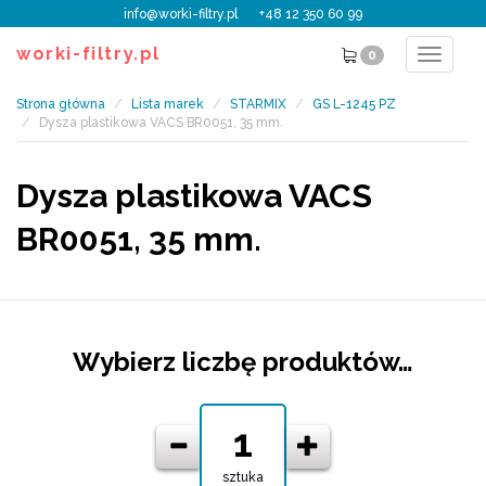
info@worki-filtry.pl
+48 12 350 60 99
worki-filtry.pl
0
Toggle
navigat
Strona główna
Lista marek
STARMIX
GS L-1245 PZ
Dysza plastikowa VACS BR0051, 35 mm.
Dysza plastikowa VACS
BR0051, 35 mm.
Wybierz liczbę produktów…
sztuka