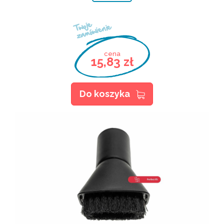
Twoje
zamówienie
cena
15,83 zł
Do koszyka