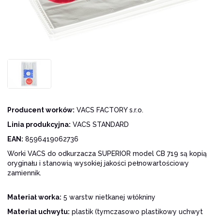
Producent worków:
VACS FACTORY s.r.o.
Linia produkcyjna:
VACS STANDARD
EAN:
8596419062736
Worki VACS do odkurzacza SUPERIOR model CB 719 są kopią
oryginału i stanowią wysokiej jakości pełnowartościowy
zamiennik.
Materiał worka:
5 warstw nietkanej włókniny
Materiał uchwytu:
plastik (tymczasowo plastikowy uchwyt