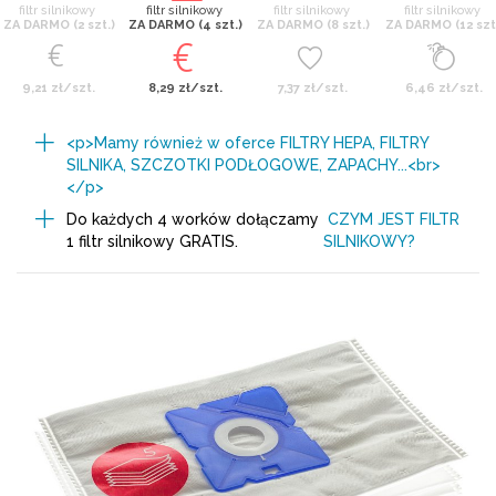
filtr silnikowy
filtr silnikowy
filtr silnikowy
filtr silnikowy
ZA DARMO (2 szt.)
ZA DARMO (4 szt.)
ZA DARMO (8 szt.)
ZA DARMO (12 szt
9,21 zł/szt.
8,29 zł/szt.
7,37 zł/szt.
6,46 zł/szt.
<p>Mamy również w oferce FILTRY HEPA, FILTRY
SILNIKA, SZCZOTKI PODŁOGOWE, ZAPACHY...<br>
</p>
Do każdych 4 worków dołączamy
CZYM JEST FILTR
1 filtr silnikowy GRATIS.
SILNIKOWY?