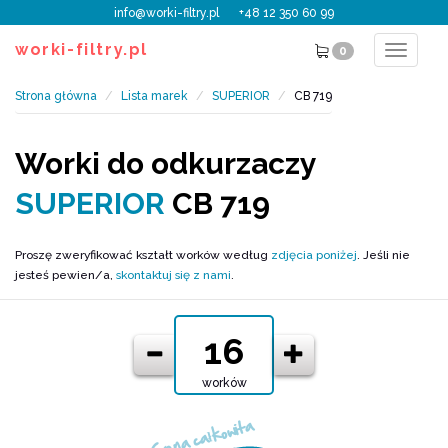
info@worki-filtry.pl
+48 12 350 60 99
worki-filtry.pl
0
Toggle
navigat
Strona główna
Lista marek
SUPERIOR
CB 719
Worki do odkurzaczy
SUPERIOR
CB 719
Proszę zweryfikować kształt worków według
zdjęcia poniżej
. Jeśli nie
jesteś pewien/a,
skontaktuj się z nami
.
worków
Cena całkowita