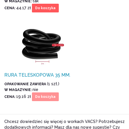
tak
W MAGAZYNIE:
44.17 zł
CENA:
Do koszyka
RURA TELESKOPOWA 35 MM.
(1 szt.)
OPAKOWANIE ZAWIERA
nie
W MAGAZYNIE:
19.16 zł
CENA:
Do koszyka
Chcesz dowiedzieć się więcej o workach VACS? Potrzebujesz
dodatkowych informacji? Masz dla nas nowe sugestie? Czy