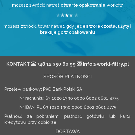
możesz zwrócić nawet
otwarte opakowanie
worków
możesz zwrócić towar nawet, gdy
jeden worek został użyty i
brakuje go w opakowaniu
KONTAKT
+48 12 350 60 99
info@worki-filtry.pl
SPOSÓB PŁATNOŚCI
Przelew bankowy: PKO Bank Polski SA
Nr rachunku: 63 1020 1390 0000 6002 0601 4775
Nr IBAN: PL 63 1020 1390 0000 6002 0601 4775
Płatność za pobraniem: płatność gotówką lub kartą
kredytową przy odbiorze
DOSTAWA