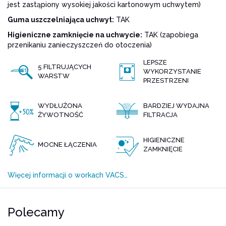
jest zastąpiony wysokiej jakości kartonowym uchwytem)
Guma uszczelniająca uchwyt:
TAK
Higieniczne zamknięcie na uchwycie:
TAK (zapobiega
przenikaniu zanieczyszczeń do otoczenia)
LEPSZE
5 FILTRUJĄCYCH
WYKORZYSTANIE
WARSTW
PRZESTRZENI
WYDŁUŻONA
BARDZIEJ WYDAJNA
ŻYWOTNOŚĆ
FILTRACJA
HIGIENICZNE
MOCNE ŁĄCZENIA
ZAMKNIĘCIE
Więcej informacji o workach VACS…
Polecamy