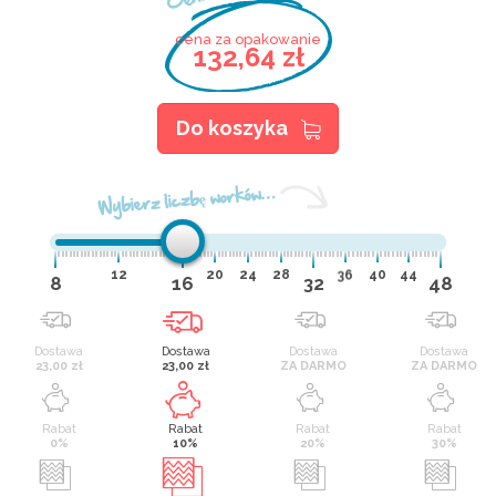
cena za opakowanie
132,64 zł
Do koszyka
Wybierz liczbę worków…
12
20
24
28
36
40
44
8
16
32
48
Dostawa
Dostawa
Dostawa
Dostawa
23,00 zł
23,00 zł
ZA DARMO
ZA DARMO
Rabat
Rabat
Rabat
Rabat
0%
10%
20%
30%