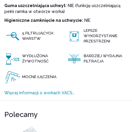
Guma uszczelniająca uchwyt:
NIE (funkcję uszczelniającą
pełni ramka w otworze worka)
Higieniczne zamknięcie na uchwycie:
NIE
LEPSZE
5 FILTRUJĄCYCH
WYKORZYSTANIE
WARSTW
PRZESTRZENI
WYDŁUŻONA
BARDZIEJ WYDAJNA
ŻYWOTNOŚĆ
FILTRACJA
MOCNE ŁĄCZENIA
Więcej informacji o workach VACS…
Polecamy