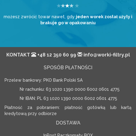
możesz zwrócić towar nawet, gdy
jeden worek został użyty i
brakuje go w opakowaniu
KONTAKT
+48 12 350 60 99
info@worki-filtry.pl
SPOSÓB PŁATNOŚCI
Przelew bankowy: PKO Bank Polski SA
Nr rachunku: 63 1020 1390 0000 6002 0601 4775
Nr IBAN: PL 63 1020 1390 0000 6002 0601 4775
Płatność za pobraniem: płatność gotówką lub kartą
kredytową przy odbiorze
DOSTAWA
InPost Paczkomaty BOX