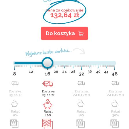
cena za opakowanie
132,64 zł
Do koszyka
Wybierz liczbę worków…
12
20
24
28
36
40
44
8
16
32
48
Dostawa
Dostawa
Dostawa
Dostawa
23,00 zł
23,00 zł
ZA DARMO
ZA DARMO
Rabat
Rabat
Rabat
Rabat
0%
10%
20%
30%