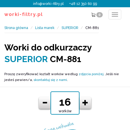
info@worki-filtry.pl
+48 12 350 60 99
worki-filtry.pl
0
Toggle
navigat
Strona główna
Lista marek
SUPERIOR
CM-881
Worki do odkurzaczy
SUPERIOR
CM-881
Proszę zweryfikować kształt worków według
zdjęcia poniżej
. Jeśli nie
jesteś pewien/a,
skontaktuj się z nami
.
worków
Cena całkowita