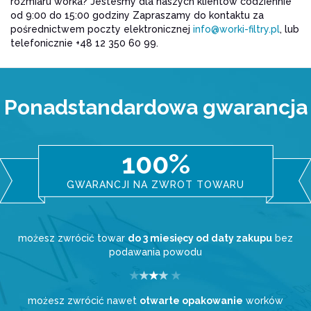
rozmiaru worka? Jesteśmy dla naszych klientów codziennie
od 9:00 do 15:00 godziny Zapraszamy do kontaktu za
pośrednictwem poczty elektronicznej
info@worki-filtry.pl
, lub
telefonicznie +48 12 350 60 99.
Ponadstandardowa gwarancja
100%
GWARANCJI NA ZWROT TOWARU
możesz zwrócić towar
do 3 miesięcy od daty zakupu
bez
podawania powodu
możesz zwrócić nawet
otwarte opakowanie
worków