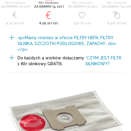
filtr silnikowy
filtr silnikowy
filtr silnikowy
filtr silnikowy
ZA DARMO (2 szt.)
ZA DARMO (4 szt.)
ZA DARMO (8 szt.)
ZA DARMO (12 szt
9,21 zł/szt.
8,29 zł/szt.
7,37 zł/szt.
6,46 zł/szt.
<p>Mamy również w oferce FILTRY HEPA, FILTRY
SILNIKA, SZCZOTKI PODŁOGOWE, ZAPACHY...<br>
</p>
Do każdych 4 worków dołączamy
CZYM JEST FILTR
1 filtr silnikowy GRATIS.
SILNIKOWY?